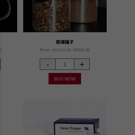
裝
玻璃罐子
Current
Original
Current
0
Price:
HK$
115.00
HK$
81.00
price
price
price
is:
was:
is:
-
+
0.
HK$231.00.
HK$115.00.
HK$81.00.
BUY NOW