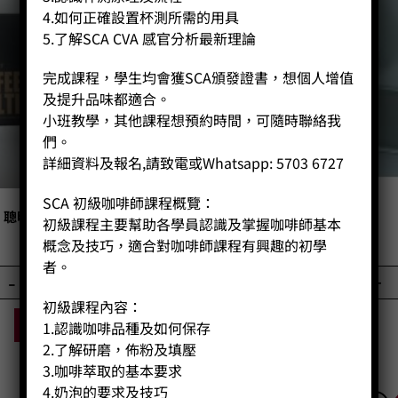
4.如何正確設置杯測所需的用具
5.了解SCA CVA 感官分析最新理論
完成課程，學生均會獲SCA頒發證書，想個人增值
及提升品味都適合。
小班教學，其他課程想預約時間，可隨時聯絡我
們。
詳細資料及報名,請致電或Whatsapp: 5703 6727
SCA 初級咖啡師課程概覽：
聰明壼2-4人份 濾紙
虹吸金屬鋼濾網
初級課程主要幫助各學員認識及掌握咖啡師基本
Price:
HK$
60.00
Price:
HK$
108.00
概念及技巧，適合對咖啡師課程有興趣的初學
者。
-
+
-
+
初級課程內容：
BUY NOW
BUY NOW
1.認識咖啡品種及如何保存
2.了解研磨，佈粉及填壓
3.咖啡萃取的基本要求
4.奶泡的要求及技巧