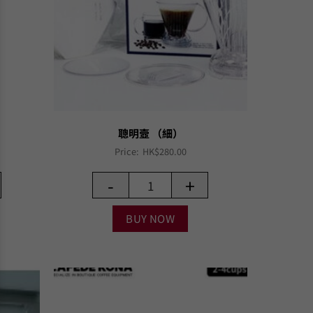
聰明壼 （細）
Price:
HK$
280.00
-
+
BUY NOW