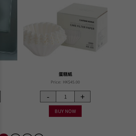
蛋糕紙
Price:
HK$
45.00
-
+
BUY NOW