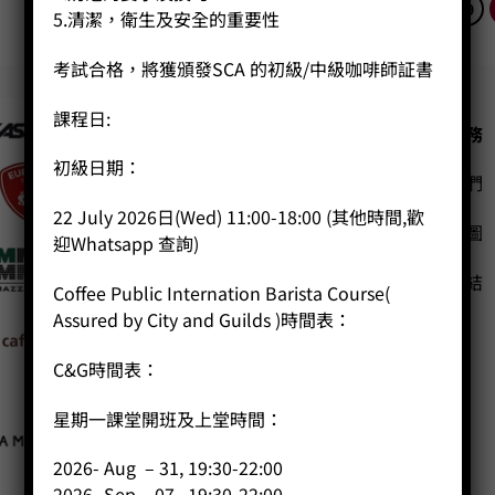
1
2
3
...
17
18
19
5.清潔，衛生及安全的重要性
考試合格，將獲頒發SCA 的初級/中級咖啡師証書
課程日:
公司
客戶服務
初級日期：
聯絡我們
主頁
關於我們
22 July 2026日(Wed) 11:00-18:00 (其他時間,歡
網站地圖
迎Whatsapp 查詢)
導師簡介
商店（產品）
友站連結
Coffee Public Internation Barista Course(
課程/工作坊
Assured by City and Guilds )時間表：
C&G時間表：
星期一課堂開班及上堂時間：
2026- Aug – 31, 19:30-22:00
2026- Sep – 07 , 19:30-22:00