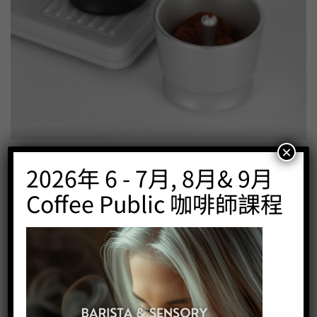
×
咖啡接粉器
2026年 6 - 7月, 8月& 9月
Price:
HK$
120.00
Coffee Public 咖啡師課程
-
+
BUY NOW