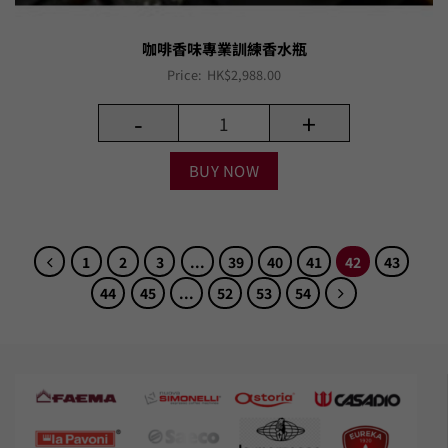
咖啡香味專業訓練香水瓶
Price:
HK$
2,988.00
-
+
BUY NOW
1
2
3
...
39
40
41
42
43
44
45
...
52
53
54