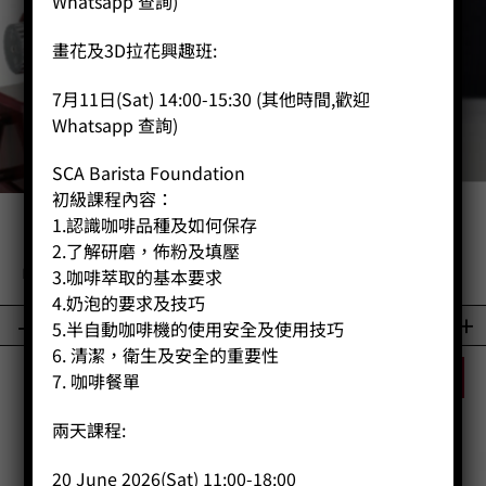
Whatsapp 查詢)
畫花及3D拉花興趣班:
7月11日(Sat) 14:00-15:30 (其他時間,歡迎
Whatsapp 查詢)
SCA Barista Foundation
初級課程內容：
1.認識咖啡品種及如何保存
小飛馬600N
帶刻度玻璃量杯
2.了解研磨，佈粉及填壓
Price:
HK$
1,200.00
Price:
HK$
30.00
3.咖啡萃取的基本要求
4.奶泡的要求及技巧
-
+
-
+
5.半自動咖啡機的使用安全及使用技巧
6. 清潔，衛生及安全的重要性
BUY NOW
BUY NOW
7. 咖啡餐單
兩天課程:
20 June 2026(Sat) 11:00-18:00