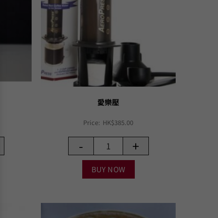
愛樂壓
Price:
HK$
385.00
-
+
BUY NOW