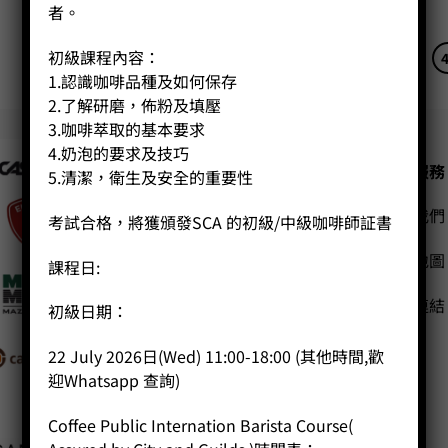
者。
初級課程內容：
1
2
3
...
41
42
43
44
45
1.認識咖啡品種及如何保存
2.了解研磨，佈粉及填壓
3.咖啡萃取的基本要求
4.奶泡的要求及技巧
公司
客戶服務
5.清潔，衛生及安全的重要性
聯絡我們
主頁
考試合格，將獲頒發SCA 的初級/中級咖啡師証書
關於我們
網站地圖
課程日:
導師簡介
商店（產品）
友站連結
初級日期：
課程/工作坊
22 July 2026日(Wed) 11:00-18:00 (其他時間,歡
迎Whatsapp 查詢)
Coffee Public Internation Barista Course(