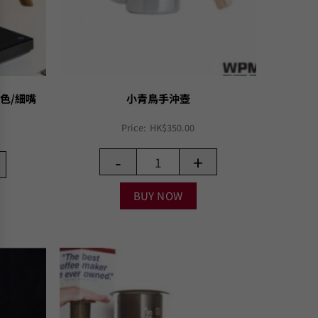
黑色/細嘴
小青鳥手沖壺
Price:
HK$
350.00
-
+
BUY NOW