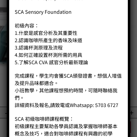
SCA Sensory Foundation
初級內容：
1.什麼是感官分析及其重要性
2.認識咖啡所產生的香味及味道
3.認識杯測原理及流程
4.如何正確設置杯測所需的用具
5.了解SCA CVA 感官分析最新理論
完成課程，學生均會獲SCA頒發證書，想個人增值
及提升品味都適合。
手冲架
手搖磨豆機
小班教學，其他課程想預約時間，可隨時聯絡我
們。
Price:
HK$
740.00
Price:
HK$
980.00
詳細資料及報名,請致電或Whatsapp: 5703 6727
-
+
-
+
SCA 初級咖啡師課程概覽：
初級課程主要幫助各學員認識及掌握咖啡師基本
BUY NOW
BUY NOW
概念及技巧，適合對咖啡師課程有興趣的初學