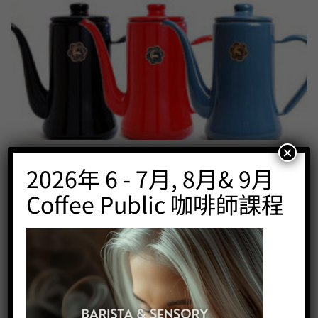
×
日本直送 月兔印 (TSUKI USAGI JIRUSHI) 琺瑯素材手沖壼
2026年 6 - 7月, 8月& 9月
Price:
HK$
480.00
Coffee Public 咖啡師課程
-
+
BUY NOW