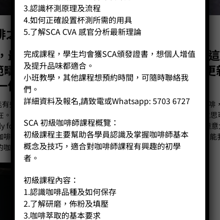
3.認識杯測原理及流程
4.如何正確設置杯測所需的用具
咖啡之旅
5.了解SCA CVA 感官分析最新理論
，最近也想為自己做些紀錄。亦可能會在這
完成課程，學生均會獲SCA頒發證書，想個人增值
及提升品味都適合。
他範疇的一些想法，這裡希望可以做到定期更
小班教學，其他課程想預約時間，可隨時聯絡我
一個開始．．．．．．！
們。
詳細資料及報名,請致電或Whatsapp: 5703 6727
!也可能有些人只會喝奶啡，但未曾嚐過濃縮。）濃縮咖啡，小小一杯咖啡
所在。要說濃縮咖啡那年誕生，可能會掀起一番爭論，甚至名稱的意思
SCA 初級咖啡師課程概覽：
ly for you吧！- 特別為你做的一杯咖啡．意大利咖啡名聞於世，但
初級課程主要幫助各學員認識及掌握咖啡師基本
咖啡出名的原因可以說是濃縮咖啡，或是濃縮咖啡機的製造吧！可能
概念及技巧，適合對咖啡師課程有興趣的初學
的咖啡機。
者。
初級課程內容：
1.認識咖啡品種及如何保存
2.了解研磨，佈粉及填壓
3.咖啡萃取的基本要求