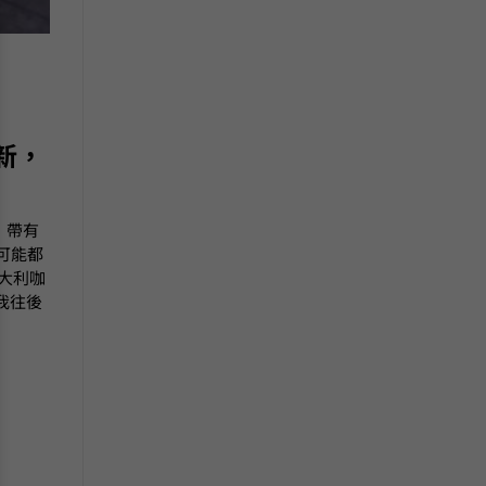
新，
，帶有
可能都
意大利咖
我往後